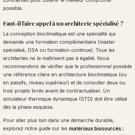
contraintes pour obtenir le meilleur compromis
possible.
Faut-il faire appel à un architecte spécialisé ?
La conception bioclimatique est une spécialité qui
demande une formation complémentaire (master
spécialisé, DSA ou formation continue). Tous les
architectes ne la maîtrisent pas à égalité. Nous
recommandons de vérifier que le professionnel possède
une référence claire en architecture bioclimatique (ou
en passifs, niveau supérieur) et de consulter deux ou
trois projets livrés avant de contractualiser. Un
simulateur thermique dynamique (STD) doit être utilisé
dès la phase esquisse.
Pour aller plus loin dans une démarche durable,
explorez notre guide sur les
matériaux biosourcés :