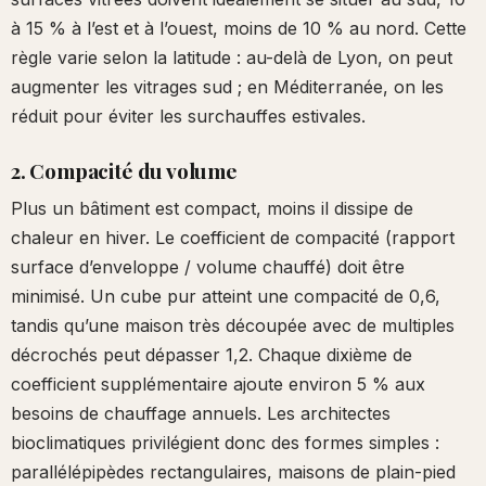
des appareils, la rapidité des dépôts et les modalités de
à 15 % à l’est et à l’ouest, moins de 10 % au nord. Cette
retrait.
règle varie selon la latitude : au-delà de Lyon, on peut
augmenter les vitrages sud ; en Méditerranée, on les
réduit pour éviter les surchauffes estivales.
2. Compacité du volume
Plus un bâtiment est compact, moins il dissipe de
chaleur en hiver. Le coefficient de compacité (rapport
surface d’enveloppe / volume chauffé) doit être
minimisé. Un cube pur atteint une compacité de 0,6,
tandis qu’une maison très découpée avec de multiples
décrochés peut dépasser 1,2. Chaque dixième de
coefficient supplémentaire ajoute environ 5 % aux
besoins de chauffage annuels. Les architectes
bioclimatiques privilégient donc des formes simples :
parallélépipèdes rectangulaires, maisons de plain-pied