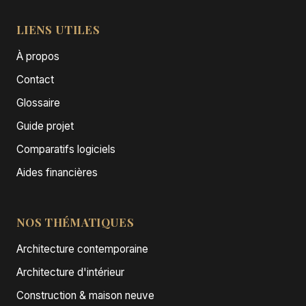
LIENS UTILES
À propos
Contact
Glossaire
Guide projet
Comparatifs logiciels
Aides financières
NOS THÉMATIQUES
Architecture contemporaine
Architecture d'intérieur
Construction & maison neuve