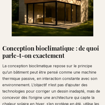
PayPal reste une solution appréciée pour séparer les
transactions de jeu des coordonnées de carte bancaire.
Cette sélection des
meilleurs casinos en ligne qui acceptent
PayPal
compare les conditions de dépôt, les délais de
retrait et l’accessibilité pour les joueurs français.
Le portefeuille électronique ecoPayz peut faciliter les
dépôts et les retraits sur certaines plateformes
Conception bioclimatique : de quoi
internationales. Ce guide des
casinos en ligne acceptant
parle-t-on exactement
ecoPayz
analyse les frais, les délais et les principales
conditions d’utilisation.
La conception bioclimatique repose sur le principe
qu’un bâtiment peut être pensé comme une machine
La vitesse de traitement constitue un critère important
thermique passive, en interaction constante avec son
pour les joueurs qui souhaitent accéder rapidement à
environnement. L’objectif n’est pas d’ajouter des
leurs gains. Ce comparatif du
casino en ligne avec
technologies pour corriger un dessin inadapté, mais de
paiement instantané
présente les méthodes les plus
concevoir dès l’origine une architecture qui capte la
rapides ainsi que les vérifications pouvant influencer le
chaleur solaire en hiver, s’en protège en été, utilise les
délai réel.