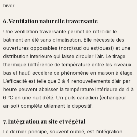
hiver.
6. Ventilation naturelle traversante
Une ventilation traversante permet de refroidir le
bâtiment en été sans climatisation. Elle nécessite des
ouvertures opposables (nord/sud ou est/ouest) et une
distribution intérieure qui laisse circuler l’air. Le tirage
thermique (différence de température entre les niveaux
bas et haut) accélère ce phénomène en maison à étage.
L’efficacité est telle que 3 à 4 renouvellements d’air par
heure peuvent abaisser la température intérieure de 4 à
6 °C en une nuit d’été. Un puits canadien (échangeur
air-sol) complète utilement le dispositif.
7. Intégration au site et végétal
Le dernier principe, souvent oublié, est l’intégration